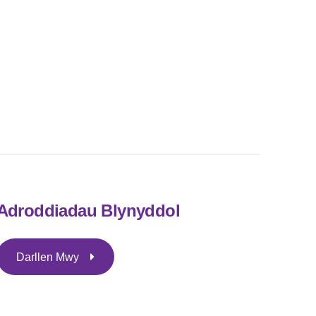
Adroddiadau Blynyddol
Darllen Mwy