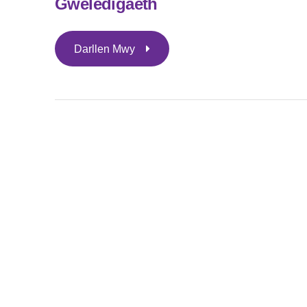
Gweledigaeth
Darllen Mwy