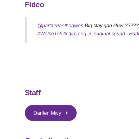
Fideo
@partneriaethogwen
Big slay gan Huw ????
#WelshTok
#Cymraeg
♬ original sound - Par
Staff
Darllen Mwy