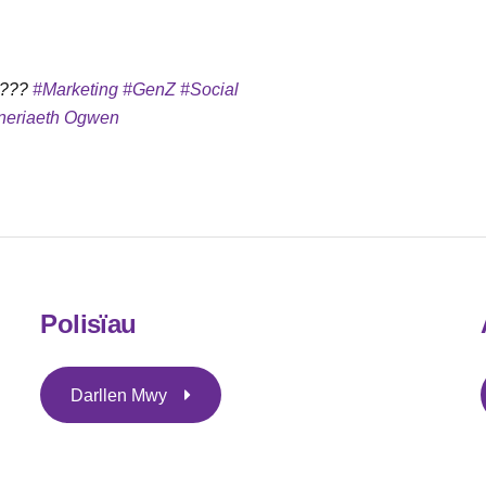
????
#Marketing
#GenZ
#Social
tneriaeth Ogwen
Polisïau
Darllen Mwy