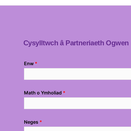
Cysylltwch â Partneriaeth Ogwen