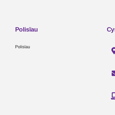
Polisïau
Cy
Polisïau