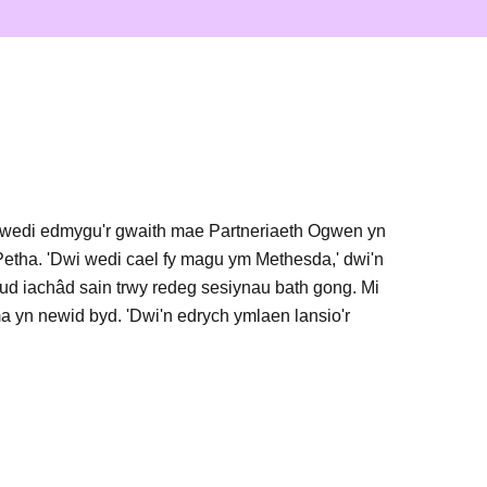
wi wedi edmygu'r gwaith mae Partneriaeth Ogwen yn
y Petha. 'Dwi wedi cael fy magu ym Methesda,' dwi'n
eud iachâd sain trwy redeg sesiynau bath gong. Mi
a yn newid byd. 'Dwi'n edrych ymlaen lansio'r