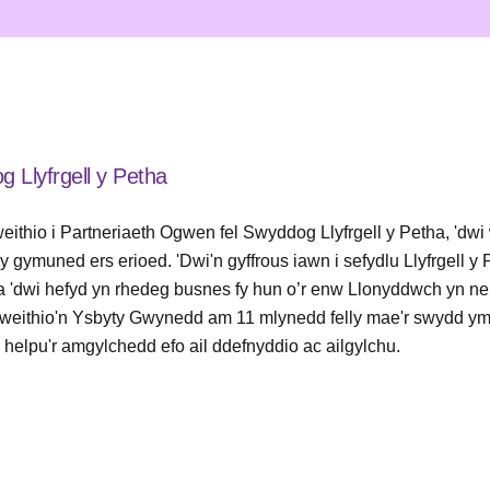
 Llyfrgell y Petha
weithio i Partneriaeth Ogwen fel Swyddog Llyfrgell y Petha, 'd
y gymuned ers erioed. 'Dwi'n gyffrous iawn i sefydlu Llyfrgell 
i a 'dwi hefyd yn rhedeg busnes fy hun o’r enw Llonyddwch yn n
 gweithio'n Ysbyty Gwynedd am 11 mlynedd felly mae'r swydd ym
 a helpu'r amgylchedd efo ail ddefnyddio ac ailgylchu.