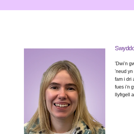
Swyddog
'Dwi'n g
'neud yn 
fam i dr
fues i'n
llyfrgell