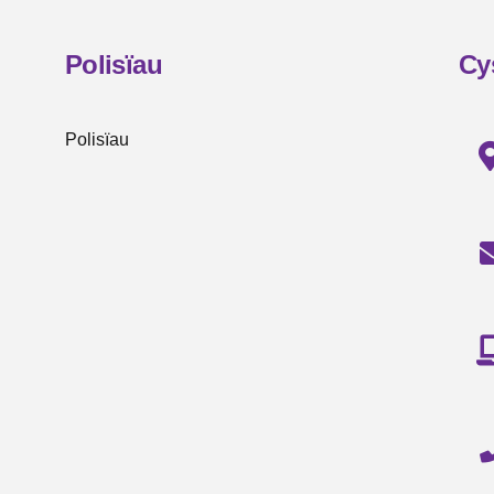
Polisïau
Cy
Polisïau