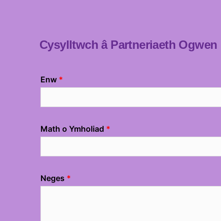
Cysylltwch â Partneriaeth Ogwen