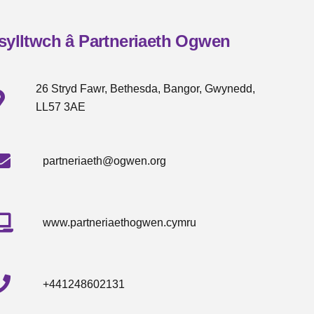
sylltwch â Partneriaeth Ogwen
26 Stryd Fawr, Bethesda, Bangor, Gwynedd,
LL57 3AE
partneriaeth@ogwen.org
www.partneriaethogwen.cymru
+441248602131