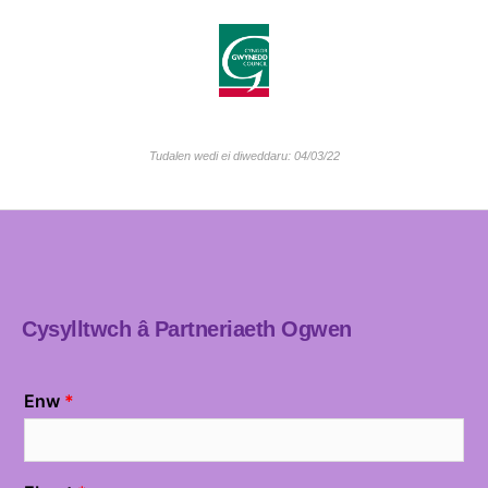
Tudalen wedi ei diweddaru: 04/03/22
Cysylltwch â Partneriaeth Ogwen