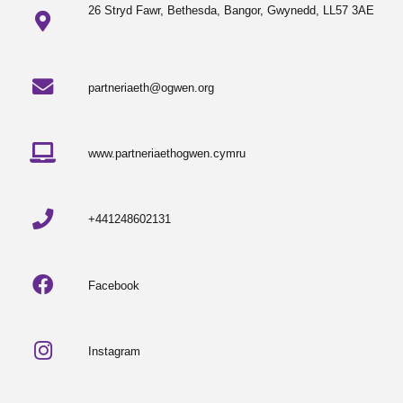
26 Stryd Fawr, Bethesda, Bangor, Gwynedd, LL57 3AE
partneriaeth@ogwen.org
www.partneriaethogwen.cymru
+441248602131
Facebook
Instagram