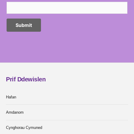
Prif Ddewislen
Hafan
Amdanom
Cynghorau Cymuned