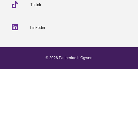
Tiktok
Linkedin
© 2026 Partneriaeth Ogwen
Wedi'i bweru gan ProcessWire
-
Dab Design