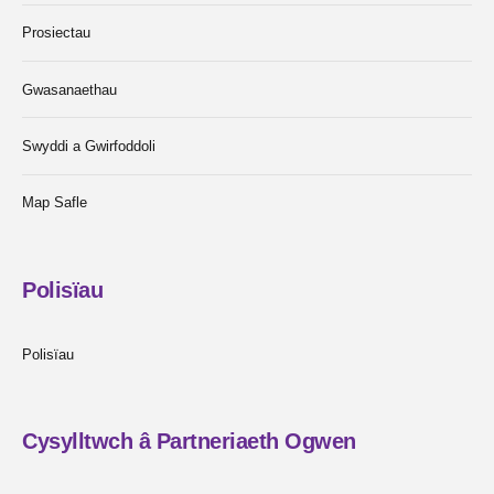
Prosiectau
Gwasanaethau
Swyddi a Gwirfoddoli
Map Safle
Polisïau
Polisïau
Cysylltwch â Partneriaeth Ogwen