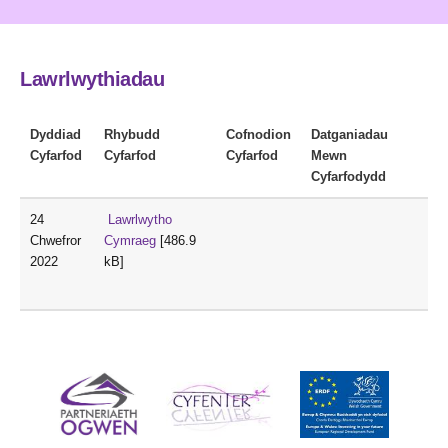
Lawrlwythiadau
Dyddiad
Rhybudd
Cofnodion
Datganiadau
Cyfarfod
Cyfarfod
Cyfarfod
Mewn
Cyfarfodydd
24
Lawrlwytho
Chwefror
Cymraeg
[486.9
2022
kB]