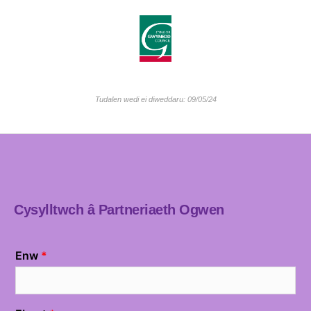
Tudalen wedi ei diweddaru: 09/05/24
Cysylltwch â Partneriaeth Ogwen