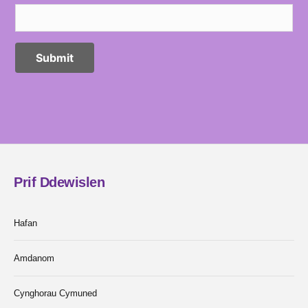
Prif Ddewislen
Hafan
Amdanom
Cynghorau Cymuned