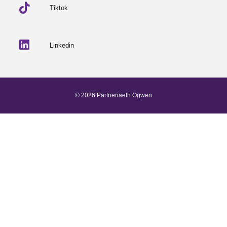
Tiktok
Linkedin
© 2026 Partneriaeth Ogwen
Wedi'i bweru gan ProcessWire
-
Dab Design