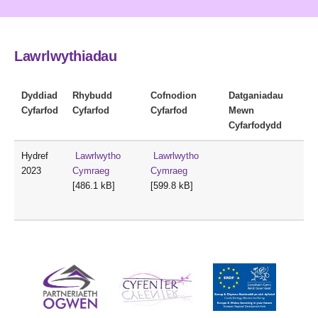
Lawrlwythiadau
Dyddiad
Rhybudd
Cofnodion
Datganiadau
Cyfarfod
Cyfarfod
Cyfarfod
Mewn
Cyfarfodydd
Hydref
Lawrlwytho
Lawrlwytho
2023
Cymraeg
Cymraeg
[486.1 kB]
[599.8 kB]