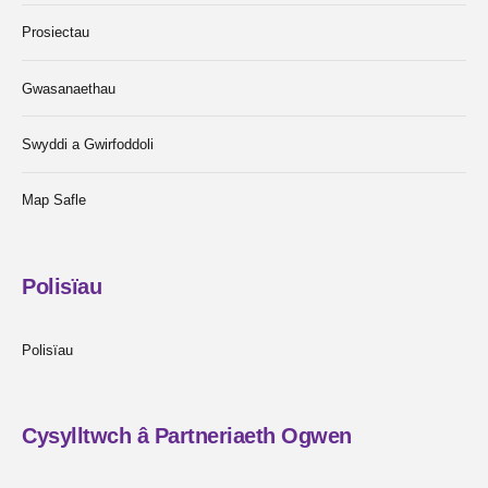
Prosiectau
Gwasanaethau
Swyddi a Gwirfoddoli
Map Safle
Polisïau
Polisïau
Cysylltwch â Partneriaeth Ogwen