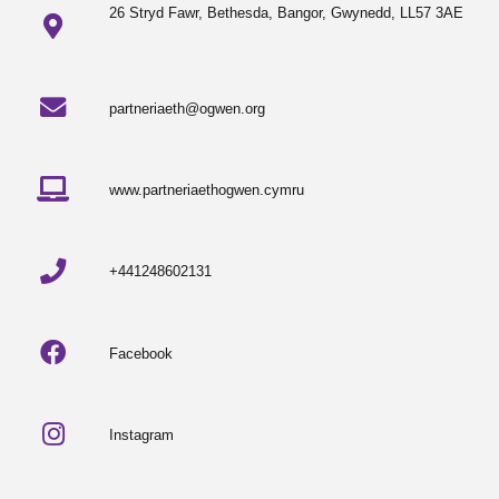
26 Stryd Fawr, Bethesda, Bangor, Gwynedd, LL57 3AE
partneriaeth@ogwen.org
www.partneriaethogwen.cymru
+441248602131
Facebook
Instagram