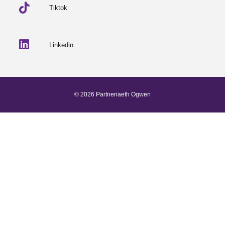
Tiktok
Linkedin
© 2026 Partneriaeth Ogwen
Wedi'i bweru gan ProcessWire
-
Dab Design