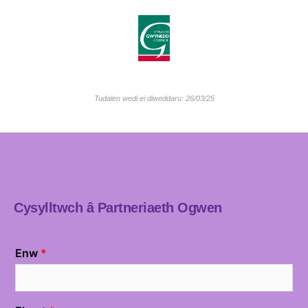
Tudalen wedi ei diweddaru: 26/03/25
Cysylltwch â Partneriaeth Ogwen