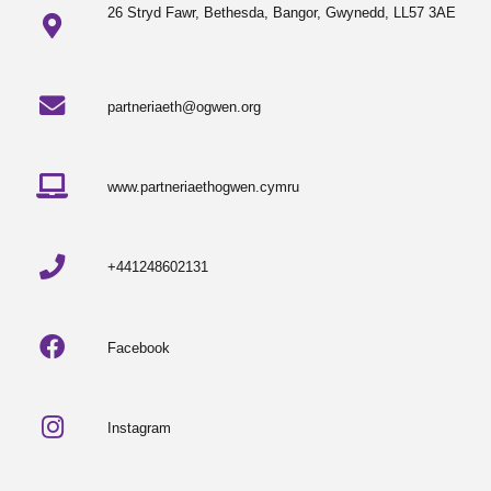
26 Stryd Fawr, Bethesda, Bangor, Gwynedd, LL57 3AE
partneriaeth@ogwen.org
www.partneriaethogwen.cymru
+441248602131
Facebook
Instagram