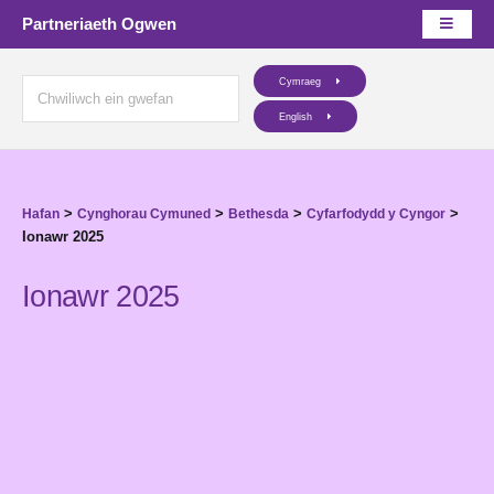
Partneriaeth Ogwen
Cymraeg
English
>
>
>
>
Hafan
Cynghorau Cymuned
Bethesda
Cyfarfodydd y Cyngor
Ionawr 2025
Ionawr 2025