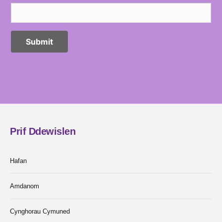
Prif Ddewislen
Hafan
Amdanom
Cynghorau Cymuned