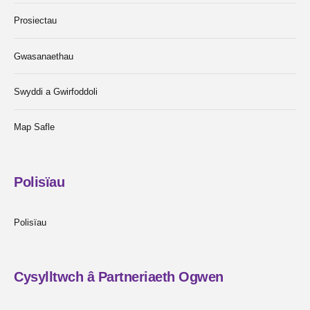
Prosiectau
Gwasanaethau
Swyddi a Gwirfoddoli
Map Safle
Polisïau
Polisïau
Cysylltwch â Partneriaeth Ogwen