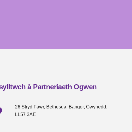
sylltwch â Partneriaeth Ogwen
26 Stryd Fawr, Bethesda, Bangor, Gwynedd,
LL57 3AE