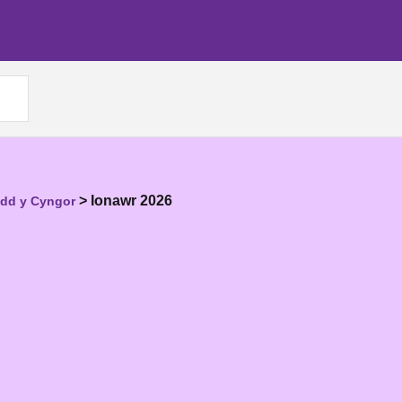
>
Ionawr 2026
ydd y Cyngor