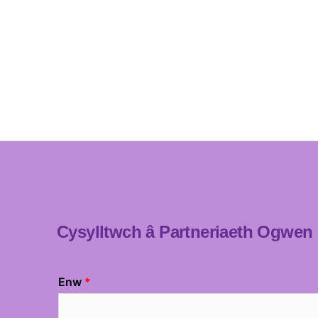
Cysylltwch â Partneriaeth Ogwen