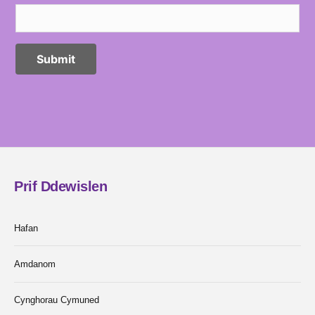
Prif Ddewislen
Hafan
Amdanom
Cynghorau Cymuned