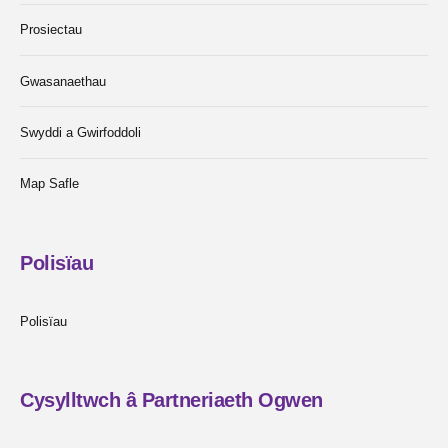
Prosiectau
Gwasanaethau
Swyddi a Gwirfoddoli
Map Safle
Polisïau
Polisïau
Cysylltwch â Partneriaeth Ogwen