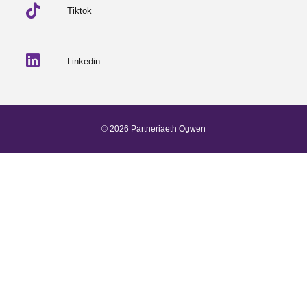
Tiktok
Linkedin
© 2026 Partneriaeth Ogwen
Wedi'i bweru gan ProcessWire
-
Dab Design