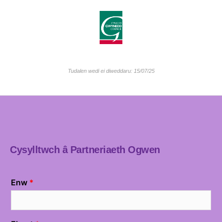
Tudalen wedi ei diweddaru: 15/07/25
Cysylltwch â Partneriaeth Ogwen