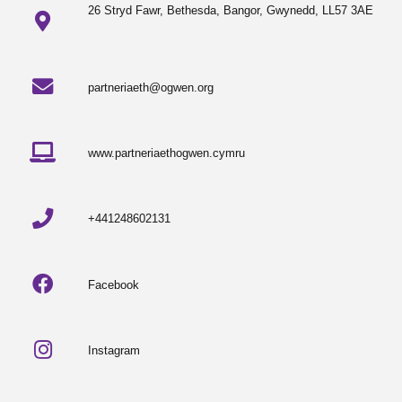
26 Stryd Fawr, Bethesda, Bangor, Gwynedd, LL57 3AE
partneriaeth@ogwen.org
www.partneriaethogwen.cymru
+441248602131
Facebook
Instagram