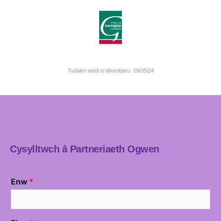
Tudalen wedi ei diweddaru: 09/05/24
Cysylltwch â Partneriaeth Ogwen