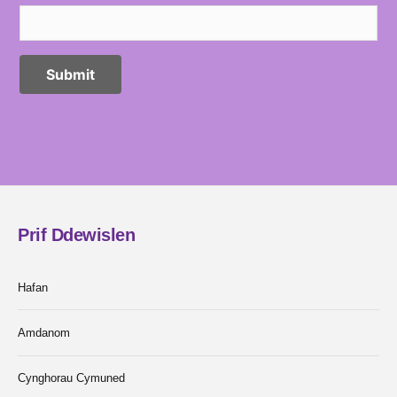
Prif Ddewislen
Hafan
Amdanom
Cynghorau Cymuned