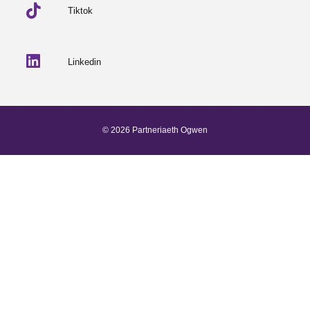
Tiktok
Linkedin
© 2026 Partneriaeth Ogwen
Wedi'i bweru gan ProcessWire
-
Dab Design