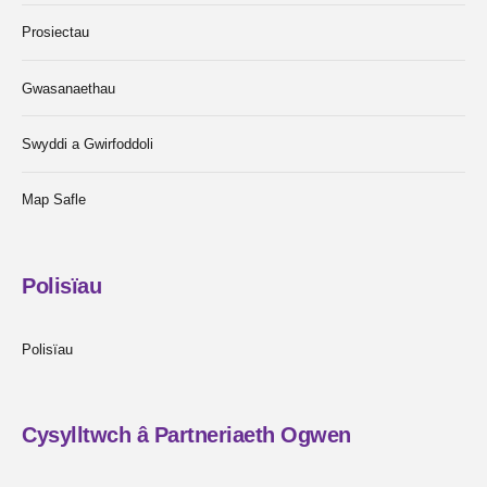
Prosiectau
Gwasanaethau
Swyddi a Gwirfoddoli
Map Safle
Polisïau
Polisïau
Cysylltwch â Partneriaeth Ogwen