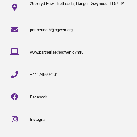
26 Stryd Fawr, Bethesda, Bangor, Gwynedd, LL57 3AE
partneriaeth@ogwen.org
www.partneriaethogwen.cymru
+441248602131
Facebook
Instagram