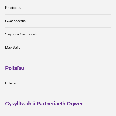
Prosiectau
Gwasanaethau
Swyddi a Gwirfoddoli
Map Safle
Polisïau
Polisïau
Cysylltwch â Partneriaeth Ogwen