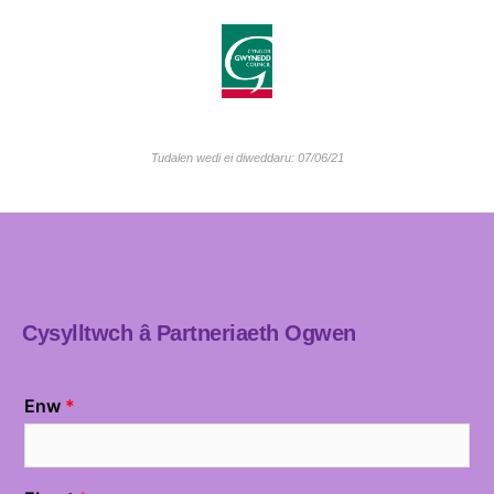
Tudalen wedi ei diweddaru: 07/06/21
Cysylltwch â Partneriaeth Ogwen