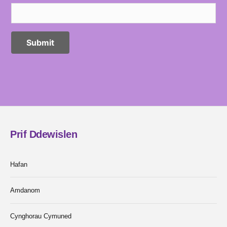
Prif Ddewislen
Hafan
Amdanom
Cynghorau Cymuned