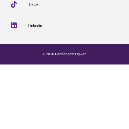
Tiktok
Linkedin
© 2026 Partneriaeth Ogwen
Wedi'i bweru gan ProcessWire
-
Dab Design