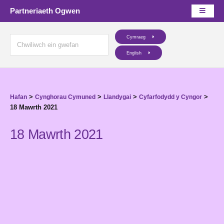
Partneriaeth Ogwen
Cymraeg
English
>
>
>
>
Hafan
Cynghorau Cymuned
Llandygai
Cyfarfodydd y Cyngor
18 Mawrth 2021
18 Mawrth 2021