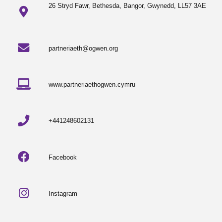
26 Stryd Fawr, Bethesda, Bangor, Gwynedd, LL57 3AE
partneriaeth@ogwen.org
www.partneriaethogwen.cymru
+441248602131
Facebook
Instagram