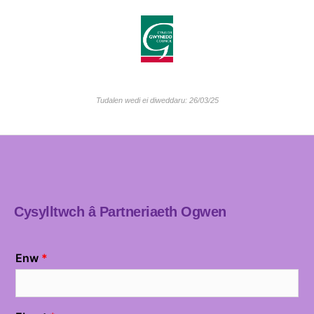
Tudalen wedi ei diweddaru: 26/03/25
Cysylltwch â Partneriaeth Ogwen