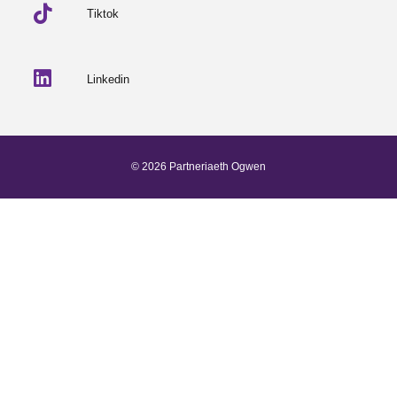
Tiktok
Linkedin
© 2026 Partneriaeth Ogwen
Wedi'i bweru gan ProcessWire
-
Dab Design