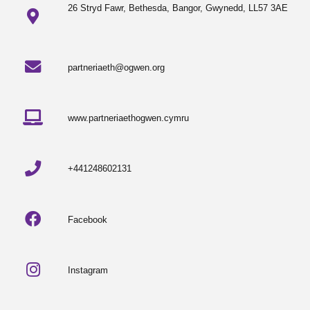
26 Stryd Fawr, Bethesda, Bangor, Gwynedd, LL57 3AE
partneriaeth@ogwen.org
www.partneriaethogwen.cymru
+441248602131
Facebook
Instagram