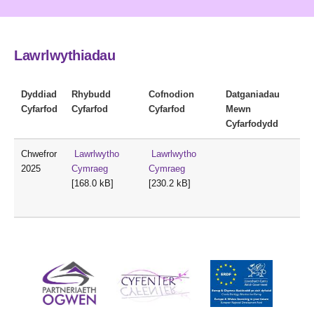
Lawrlwythiadau
Dyddiad
Rhybudd
Cofnodion
Datganiadau
Cyfarfod
Cyfarfod
Cyfarfod
Mewn
Cyfarfodydd
Chwefror
Lawrlwytho
Lawrlwytho
2025
Cymraeg
Cymraeg
[168.0 kB]
[230.2 kB]