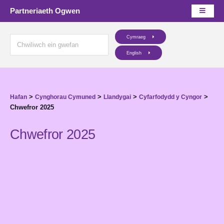
Partneriaeth Ogwen
Cymraeg
English
>
>
>
>
Hafan
Cynghorau Cymuned
Llandygai
Cyfarfodydd y Cyngor
Chwefror 2025
Chwefror 2025