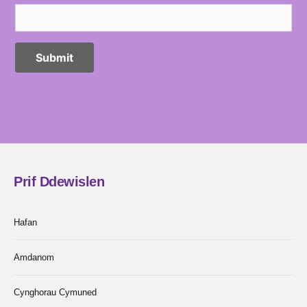
Prif Ddewislen
Hafan
Amdanom
Cynghorau Cymuned