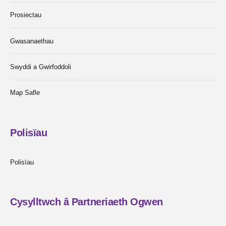
Prosiectau
Gwasanaethau
Swyddi a Gwirfoddoli
Map Safle
Polisïau
Polisïau
Cysylltwch â Partneriaeth Ogwen