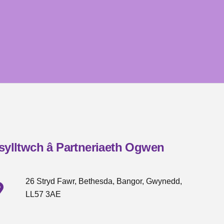
sylltwch â Partneriaeth Ogwen
26 Stryd Fawr, Bethesda, Bangor, Gwynedd,
LL57 3AE