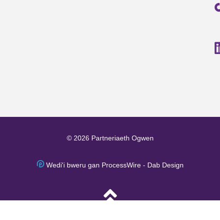
© 2026 Partneriaeth Ogwen
Wedi'i bweru gan ProcessWire
-
Dab Design