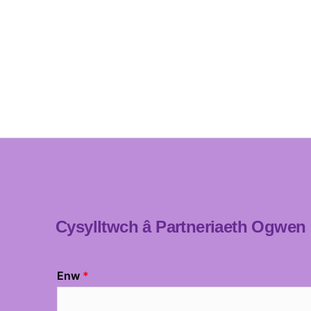
Cysylltwch â Partneriaeth Ogwen