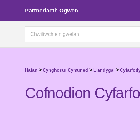
Partneriaeth Ogwen
>
>
>
Hafan
Cynghorau Cymuned
Llandygai
Cyfarfod
Cofnodion Cyfarf