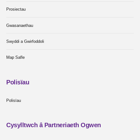
Prosiectau
Gwasanaethau
Swyddi a Gwirfoddoli
Map Safle
Polisïau
Polisïau
Cysylltwch â Partneriaeth Ogwen