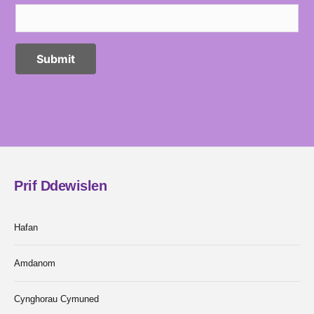
Prif Ddewislen
Hafan
Amdanom
Cynghorau Cymuned