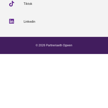
Tiktok
Linkedin
© 2026 Partneriaeth Ogwen
Wedi'i bweru gan ProcessWire
-
Dab Design