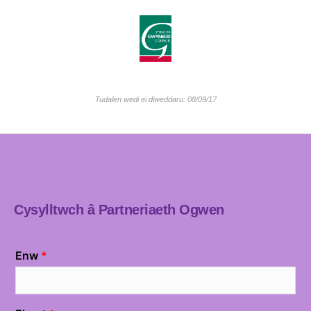
Tudalen wedi ei diweddaru: 08/09/17
Cysylltwch â Partneriaeth Ogwen