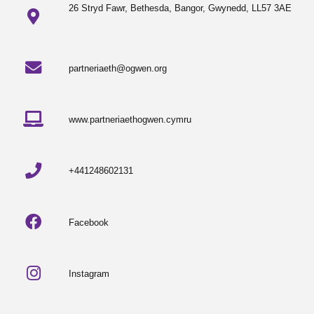
26 Stryd Fawr, Bethesda, Bangor, Gwynedd, LL57 3AE
partneriaeth@ogwen.org
www.partneriaethogwen.cymru
+441248602131
Facebook
Instagram