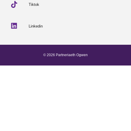
Tiktok
Linkedin
© 2026 Partneriaeth Ogwen
Wedi'i bweru gan ProcessWire
-
Dab Design