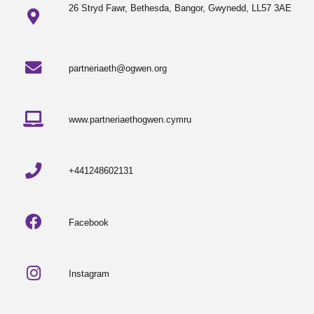
26 Stryd Fawr, Bethesda, Bangor, Gwynedd, LL57 3AE
partneriaeth@ogwen.org
www.partneriaethogwen.cymru
+441248602131
Facebook
Instagram