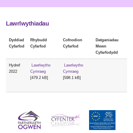
Lawrlwythiadau
Dyddiad
Rhybudd
Cofnodion
Datganiadau
Cyfarfod
Cyfarfod
Cyfarfod
Mewn
Cyfarfodydd
Hydref
Lawrlwytho
Lawrlwytho
2022
Cymraeg
Cymraeg
[479.2 kB]
[598.1 kB]