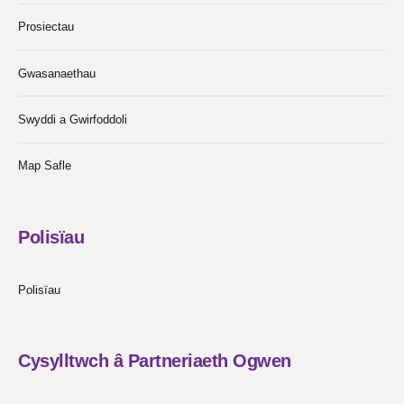
Prosiectau
Gwasanaethau
Swyddi a Gwirfoddoli
Map Safle
Polisïau
Polisïau
Cysylltwch â Partneriaeth Ogwen