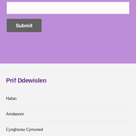
Prif Ddewislen
Hafan
Amdanom
Cynghorau Cymuned