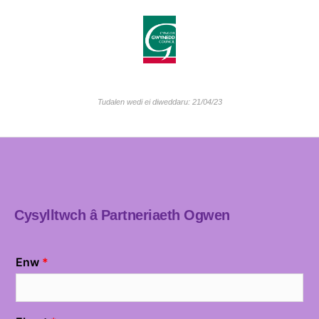
Tudalen wedi ei diweddaru: 21/04/23
Cysylltwch â Partneriaeth Ogwen