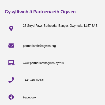
Cysylltwch â Partneriaeth Ogwen
26 Stryd Fawr, Bethesda, Bangor, Gwynedd, LL57 3AE
partneriaeth@ogwen.org
www.partneriaethogwen.cymru
+441248602131
Facebook