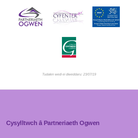
Tudalen wedi ei diweddaru: 23/07/19
Cysylltwch â Partneriaeth Ogwen