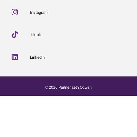
Instagram
Tiktok
Linkedin
© 2026 Partneriaeth Ogwen
Wedi'i bweru gan ProcessWire
-
Dab Design