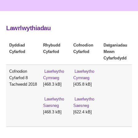
Lawrlwythiadau
Dyddiad
Rhybudd
Cofnodion
Datganiadau
Cyfarfod
Cyfarfod
Cyfarfod
Mewn
Cyfarfodydd
Cofnodion
Lawrlwytho
Lawrlwytho
Cyfarfod 8
Cymraeg
Cymraeg
Tachwedd 2018
[468.3 kB]
[435.8 kB]
Lawrlwytho
Lawrlwytho
Saesneg
Saesneg
[468.3 kB]
[622.4 kB]