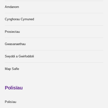
Amdanom
Cynghorau Cymuned
Prosiectau
Gwasanaethau
Swyddi a Gwirfoddoli
Map Safle
Polisïau
Polisïau