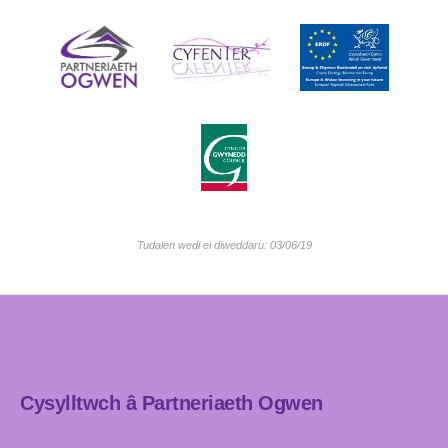
Tudalen wedi ei diweddaru: 03/06/19
Cysylltwch â Partneriaeth Ogwen