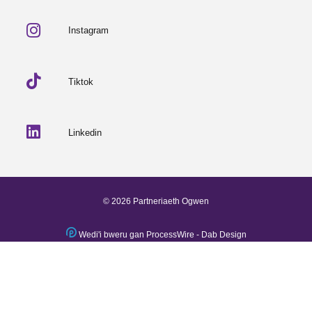
Instagram
Tiktok
Linkedin
© 2026 Partneriaeth Ogwen
Wedi'i bweru gan ProcessWire
-
Dab Design