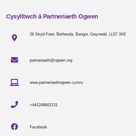
Cysylltwch â Partneriaeth Ogwen
26 Stryd Fawr, Bethesda, Bangor, Gwynedd, LL57 3AE
partneriaeth@ogwen.org
www.partneriaethogwen.cymru
+441248602131
Facebook