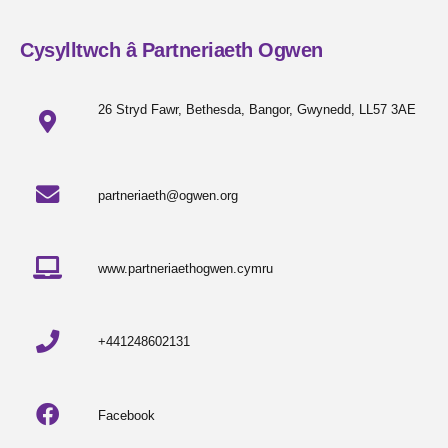
Cysylltwch â Partneriaeth Ogwen
26 Stryd Fawr, Bethesda, Bangor, Gwynedd, LL57 3AE
partneriaeth@ogwen.org
www.partneriaethogwen.cymru
+441248602131
Facebook