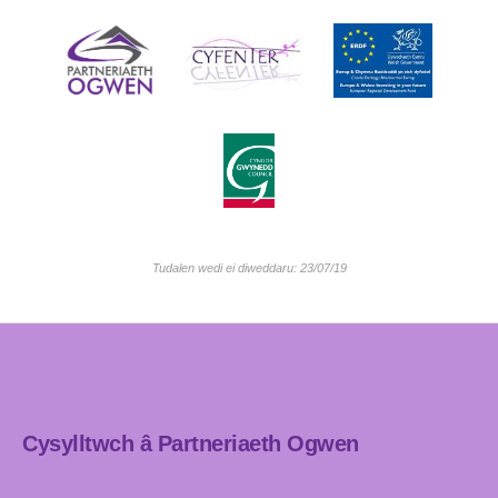
Tudalen wedi ei diweddaru: 23/07/19
Cysylltwch â Partneriaeth Ogwen