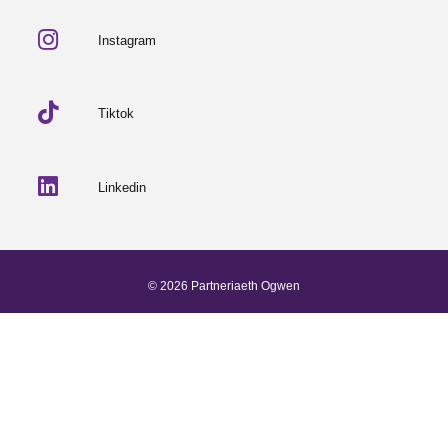
Instagram
Tiktok
Linkedin
© 2026 Partneriaeth Ogwen
Wedi'i bweru gan ProcessWire
-
Dab Design