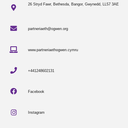
26 Stryd Fawr, Bethesda, Bangor, Gwynedd, LL57 3AE
partneriaeth@ogwen.org
www.partneriaethogwen.cymru
+441248602131
Facebook
Instagram