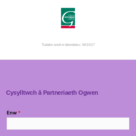
Tudalen wedi ei diweddaru: 06/10/17
Cysylltwch â Partneriaeth Ogwen