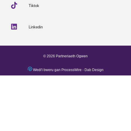
Tiktok
Linkedin
© 2026 Partneriaeth Ogwen
Wedi'i bweru gan ProcessWire
-
Dab Design