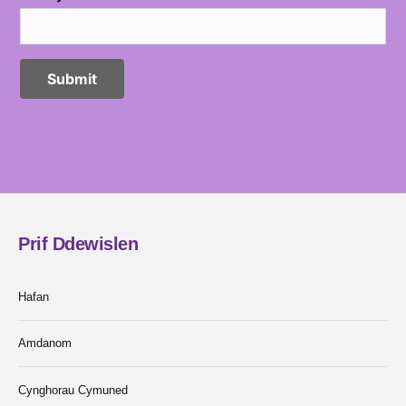
Prif Ddewislen
Hafan
Amdanom
Cynghorau Cymuned