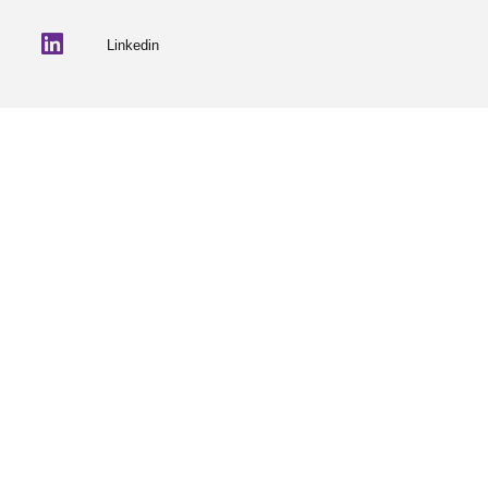
Linkedin
© 2026 Partneriaeth Ogwen
Wedi'i bweru gan ProcessWire
-
Dab Design