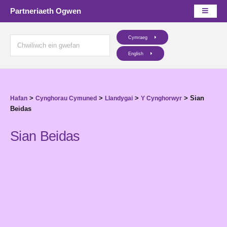
Partneriaeth Ogwen
Cymraeg
English
>
>
>
>
Sian
Hafan
Cynghorau Cymuned
Llandygai
Y Cynghorwyr
Beidas
Sian Beidas