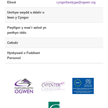
Ebost
cyngorllandygai@ogwen.org
Unrhyw swydd a ddelir o
fewn y Cyngor
Pwyllgor y mae’r aelod yn
perthyn iddo
Cefndir
Hysbysaid o Fuddiant
Personol