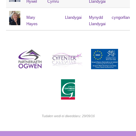
Hywel
Cymru
Llandygai
Mary
Llandygai
Mynydd
cyngorllandy
Hayes
Llandygai
Tudalen wedi ei diweddaru: 29/09/16