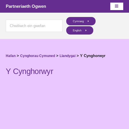
Partneriaeth Ogwen
Cymraeg
English
>
>
>
Y Cynghorwyr
Hafan
Cynghorau Cymuned
Llandygai
Y Cynghorwyr