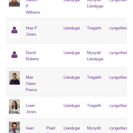
P
Llandygai
Williams
Huw P
Llandygai
Tregarth
cyngorllandy
Jones
David
Llandygai
Mynydd
cyngorllandy
Roberts
Llandygai
Mair
Llandygai
Tregarth
cyngorllandy
Owen
Pierce
Lowri
Llandygai
Tregarth
cyngorllandy
Jones
Iwan
Plaid
Llandygai
Mynydd
cyngorllandy