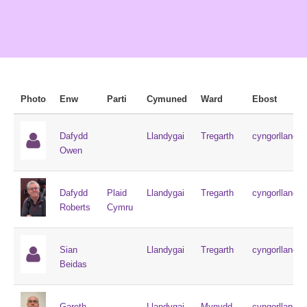
Photo
Enw
Parti
Cymuned
Ward
Ebost
Dafydd
Llandygai
Tregarth
cyngorllandy
Owen
Dafydd
Plaid
Llandygai
Tregarth
cyngorllandy
Roberts
Cymru
Sian
Llandygai
Tregarth
cyngorllandy
Beidas
Gareth
Llandygai
Mynydd
cyngorllandy