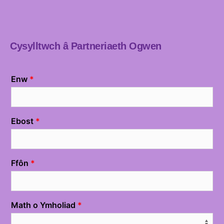
Cysylltwch â Partneriaeth Ogwen