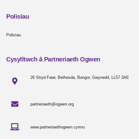
Polisïau
Polisïau
Cysylltwch â Partneriaeth Ogwen
26 Stryd Fawr, Bethesda, Bangor, Gwynedd, LL57 3AE
partneriaeth@ogwen.org
www.partneriaethogwen.cymru