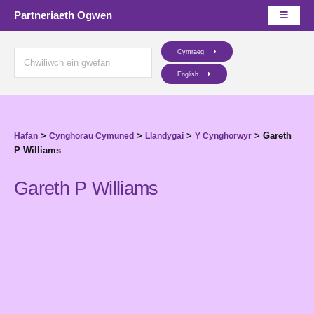
Partneriaeth Ogwen
Cymraeg
English
>
>
>
>
Gareth
Hafan
Cynghorau Cymuned
Llandygai
Y Cynghorwyr
P Williams
Gareth P Williams