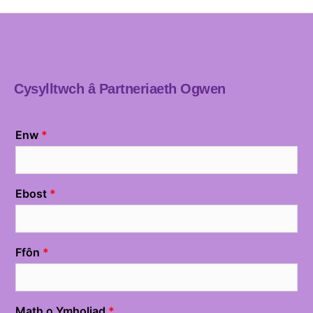
Cysylltwch â Partneriaeth Ogwen