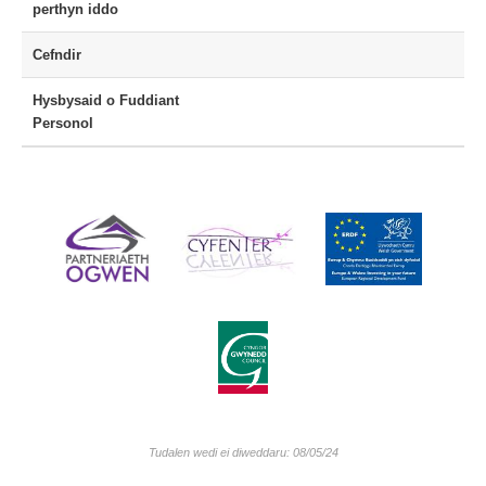
perthyn iddo
Cefndir
Hysbysaid o Fuddiant
Personol
Tudalen wedi ei diweddaru: 08/05/24