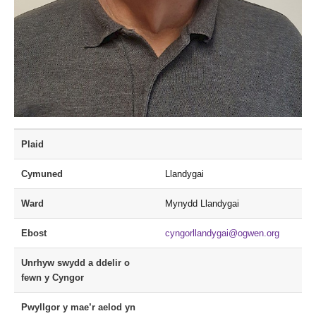
Plaid
Cymuned
Llandygai
Ward
Mynydd Llandygai
Ebost
cyngorllandygai@ogwen.org
Unrhyw swydd a ddelir o
fewn y Cyngor
Pwyllgor y mae’r aelod yn