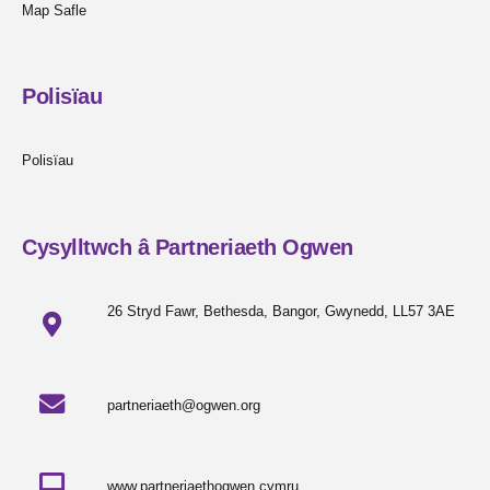
Map Safle
Polisïau
Polisïau
Cysylltwch â Partneriaeth Ogwen
26 Stryd Fawr, Bethesda, Bangor, Gwynedd, LL57 3AE
partneriaeth@ogwen.org
www.partneriaethogwen.cymru