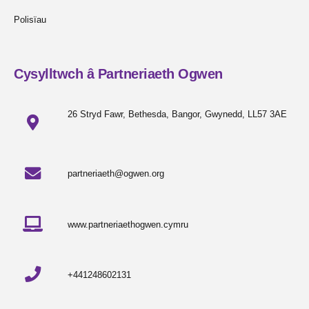
Polisïau
Cysylltwch â Partneriaeth Ogwen
26 Stryd Fawr, Bethesda, Bangor, Gwynedd, LL57 3AE
partneriaeth@ogwen.org
www.partneriaethogwen.cymru
+441248602131