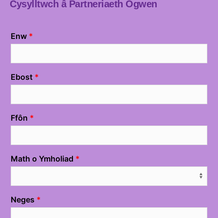
Cysylltwch â Partneriaeth Ogwen