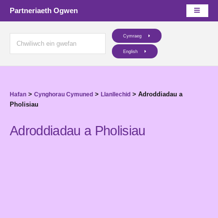
Partneriaeth Ogwen
Cymraeg
English
>
>
>
Adroddiadau a
Hafan
Cynghorau Cymuned
Llanllechid
Pholisiau
Adroddiadau a Pholisiau