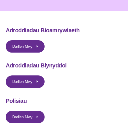
Adroddiadau Bioamrywiaeth
Darllen Mwy
Adroddiadau Blynyddol
Darllen Mwy
Polisiau
Darllen Mwy