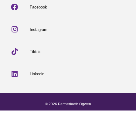
Facebook
Instagram
Tiktok
Linkedin
© 2026 Partneriaeth Ogwen
Wedi'i bweru gan ProcessWire
-
Dab Design